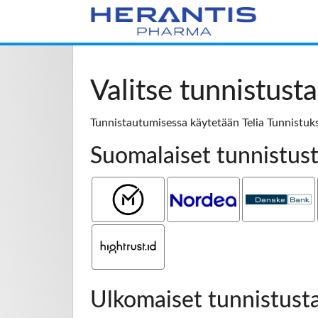
Valitse tunnistust
Tunnistautumisessa käytetään Telia Tunnistuks
Suomalaiset tunnistus
Mobiilivarmenne
Nordea
Danske Bank
Hightrust.id
Ulkomaiset tunnistust