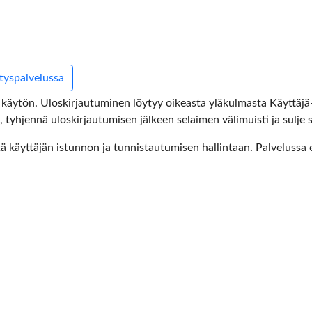
ityspalvelussa
 käytön. Uloskirjautuminen löytyy oikeasta yläkulmasta Käyttäjä-v
e), tyhjennä uloskirjautumisen jälkeen selaimen välimuisti ja sulje s
tä käyttäjän istunnon ja tunnistautumisen hallintaan. Palvelussa