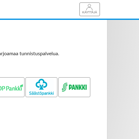
KÄYTTÄJÄ
arjoamaa tunnistuspalvelua.
OP pankki
Säästöpankki
S-pankki