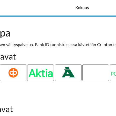
Kokous
apa
en välityspalvelua. Bank ID tunnistuksessa käytetään Criipton t
tavat
OP
Aktia
Ålandsbanken
Oma
P
Säästöpankki
avat