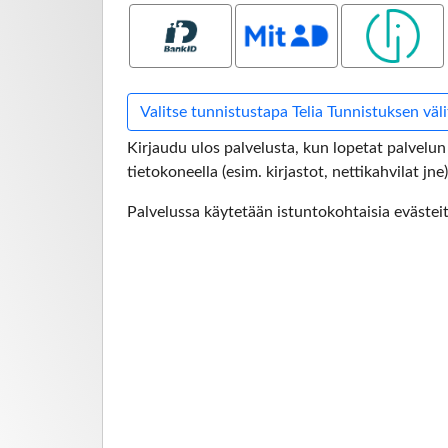
Bank ID
MitID
Smart ID
Valitse tunnistustapa Telia Tunnistuksen väl
Kirjaudu ulos palvelusta, kun lopetat palvelun
tietokoneella (esim. kirjastot, nettikahvilat jn
Palvelussa käytetään istuntokohtaisia evästei