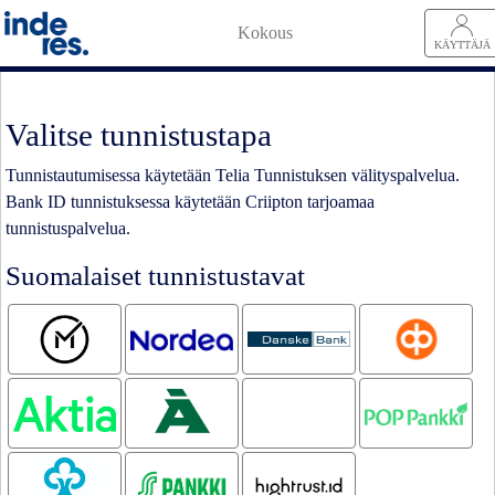
Kokous
KÄYTTÄJÄ
Valitse tunnistustapa
Tunnistautumisessa käytetään Telia Tunnistuksen välityspalvelua.
Bank ID tunnistuksessa käytetään Criipton tarjoamaa
tunnistuspalvelua.
Suomalaiset tunnistustavat
Mobiilivarmenne
Nordea
Danske Bank
OP
Aktia
Ålandsbanken
Oma
POP pankki
Säästöpankki
Säästöpankki
S-pankki
Hightrust.id