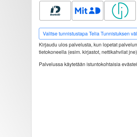
Bank ID
MitID
Smart ID
Valitse tunnistustapa Telia Tunnistuksen vä
Kirjaudu ulos palvelusta, kun lopetat palvelun
tietokoneella (esim. kirjastot, nettikahvilat jn
Palvelussa käytetään istuntokohtaisia evästei