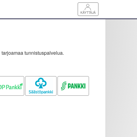
KÄYTTÄJÄ
 tarjoamaa tunnistuspalvelua.
OP pankki
Säästöpankki
S-pankki