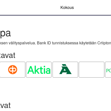
Kokous
apa
sen välityspalvelua. Bank ID tunnistuksessa käytetään Criipton
tavat
OP
Aktia
Ålandsbanken
Oma
P
Säästöpankki
vat