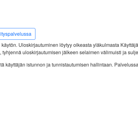
lityspalvelussa
 käytön. Uloskirjautuminen löytyy oikeasta yläkulmasta Käyttäjä-
e), tyhjennä uloskirjautumisen jälkeen selaimen välimuisti ja sulje
tä käyttäjän istunnon ja tunnistautumisen hallintaan. Palvelus