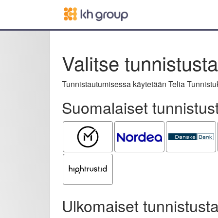
Valitse tunnistust
Tunnistautumisessa käytetään Telia Tunnistuk
Suomalaiset tunnistus
Mobiilivarmenne
Nordea
Danske
Bank
Hightrust.id
Ulkomaiset tunnistusta