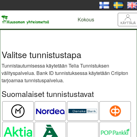
Kokous
KÄYTTÄJÄ
Valitse tunnistustapa
Tunnistautumisessa käytetään Telia Tunnistuksen
välityspalvelua. Bank ID tunnistuksessa käytetään Criipton
tarjoamaa tunnistuspalvelua.
Suomalaiset tunnistustavat
Mobiilivarmenne
Nordea
Danske
OP
Bank
Aktia
Ålandsbanken
Oma
POP pankki
Säästöpankki