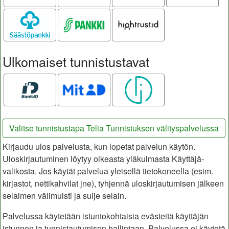
Säästöpankki
S-pankki
Hightrust.id
Ulkomaiset tunnistustavat
Bank ID
MitID
Smart ID
Valitse tunnistustapa Telia Tunnistuksen välityspalvelussa
Kirjaudu ulos palvelusta, kun lopetat palvelun käytön.
Uloskirjautuminen löytyy oikeasta yläkulmasta Käyttäjä-
valikosta. Jos käytät palvelua yleisellä tietokoneella (esim.
kirjastot, nettikahvilat jne), tyhjennä uloskirjautumisen jälkeen
selaimen välimuisti ja sulje selain.
Palvelussa käytetään istuntokohtaisia evästeitä käyttäjän
istunnon ja tunnistautumisen hallintaan. Palvelussa ei käytetä