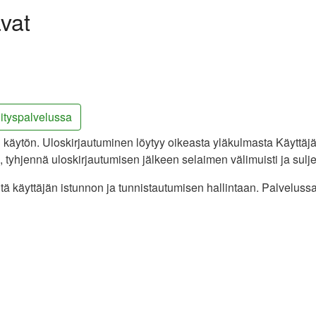
vat
lityspalvelussa
 käytön. Uloskirjautuminen löytyy oikeasta yläkulmasta Käyttäjä-
e), tyhjennä uloskirjautumisen jälkeen selaimen välimuisti ja sulje
tä käyttäjän istunnon ja tunnistautumisen hallintaan. Palvelus