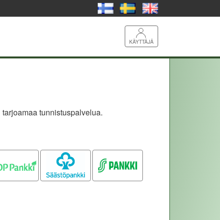
KÄYTTÄJÄ
 tarjoamaa tunnistuspalvelua.
OP pankki
Säästöpankki
S-pankki