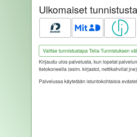
Ulkomaiset tunnistusta
Bank ID
MitID
Smart ID
Valitse tunnistustapa Telia Tunnistuksen vä
Kirjaudu ulos palvelusta, kun lopetat palvelun
tietokoneella (esim. kirjastot, nettikahvilat jn
Palvelussa käytetään istuntokohtaisia evästei