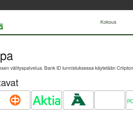
Kokous
apa
sen välityspalvelua. Bank ID tunnistuksessa käytetään Criipton
tavat
OP
Aktia
Ålandsbanken
Oma
P
Säästöpankki