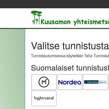
Valitse tunnistust
Tunnistautumisessa käytetään Telia Tunnistuk
Suomalaiset tunnistus
Mobiilivarmenne
Nordea
Danske
Bank
Hightrust.id