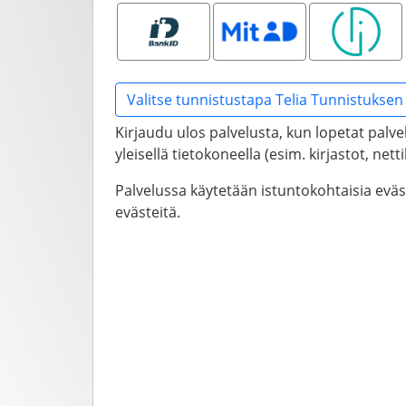
Bank ID
MitID
Smart ID
Valitse tunnistustapa Telia Tunnistuksen 
Kirjaudu ulos palvelusta, kun lopetat palve
yleisellä tietokoneella (esim. kirjastot, net
Palvelussa käytetään istuntokohtaisia evä
evästeitä.