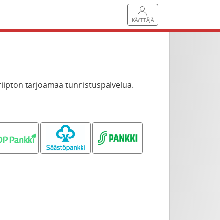
KÄYTTÄJÄ
riipton tarjoamaa tunnistuspalvelua.
OP pankki
Säästöpankki
S-pankki