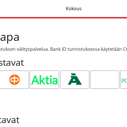
Kokous
tapa
tuksen välityspalvelua. Bank ID tunnistuksessa käytetään C
stavat
OP
Aktia
Ålandsbanken
Oma
P
Säästöpankki
tavat