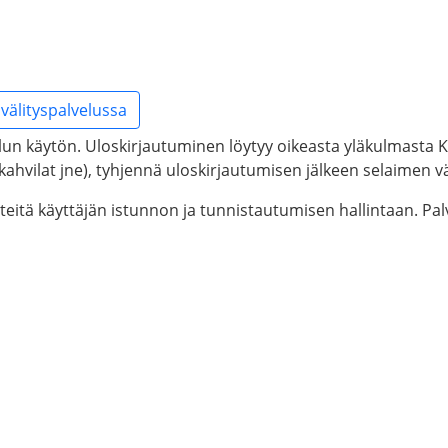
välityspalvelussa
lun käytön. Uloskirjautuminen löytyy oikeasta yläkulmasta Kä
tikahvilat jne), tyhjennä uloskirjautumisen jälkeen selaimen väl
steitä käyttäjän istunnon ja tunnistautumisen hallintaan. P