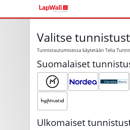
Valitse tunnistus
Tunnistautumisessa käytetään Telia Tunnis
Suomalaiset tunnistu
Mobiilivarmenne
Nordea
Danske
Bank
Hightrust.id
Ulkomaiset tunnistus