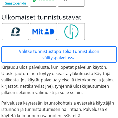
Ulkomaiset tunnistustavat
Bank ID
MitID
Smart ID
Valitse tunnistustapa Telia Tunnistuksen
välityspalvelussa
Kirjaudu ulos palvelusta, kun lopetat palvelun käytön.
Uloskirjautuminen löytyy oikeasta yläkulmasta Käyttäjä-
valikosta. Jos käytät palvelua yleisellä tietokoneella (esim.
kirjastot, nettikahvilat jne), tyhjennä uloskirjautumisen
jälkeen selaimen välimuisti ja sulje selain.
Palvelussa käytetään istuntokohtaisia evästeitä käyttäjän
istunnon ja tunnistautumisen hallintaan. Palvelussa ei
käytetä kolmannen osapuolen evästeitä.