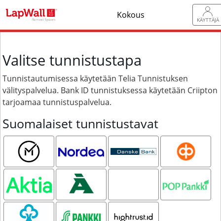
Kokous
KÄYTTÄJÄ
Valitse tunnistustapa
Tunnistautumisessa käytetään Telia Tunnistuksen
välityspalvelua. Bank ID tunnistuksessa käytetään Criipton
tarjoamaa tunnistuspalvelua.
Suomalaiset tunnistustavat
Mobiilivarmenne
Nordea
Danske
OP
Bank
Aktia
Ålandsbanken
Oma
POP pankki
Säästöpankki
Säästöpankki
S-pankki
Hightrust.id