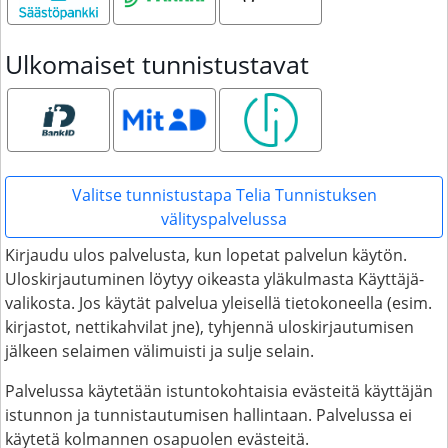
Ulkomaiset tunnistustavat
Bank ID
MitID
Smart ID
Valitse tunnistustapa Telia Tunnistuksen
välityspalvelussa
Kirjaudu ulos palvelusta, kun lopetat palvelun käytön.
Uloskirjautuminen löytyy oikeasta yläkulmasta Käyttäjä-
valikosta. Jos käytät palvelua yleisellä tietokoneella (esim.
kirjastot, nettikahvilat jne), tyhjennä uloskirjautumisen
jälkeen selaimen välimuisti ja sulje selain.
Palvelussa käytetään istuntokohtaisia evästeitä käyttäjän
istunnon ja tunnistautumisen hallintaan. Palvelussa ei
käytetä kolmannen osapuolen evästeitä.