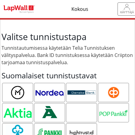
Kokous
KÄYTTÄJÄ
Valitse tunnistustapa
Tunnistautumisessa käytetään Telia Tunnistuksen
välityspalvelua. Bank ID tunnistuksessa käytetään Criipton
tarjoamaa tunnistuspalvelua.
Suomalaiset tunnistustavat
Mobiilivarmenne
Nordea
Danske
OP
Bank
Aktia
Ålandsbanken
Oma
POP pankki
Säästöpankki
Säästöpankki
S-pankki
Hightrust.id