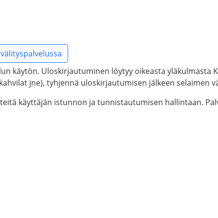
välityspalvelussa
lun käytön. Uloskirjautuminen löytyy oikeasta yläkulmasta Kä
tikahvilat jne), tyhjennä uloskirjautumisen jälkeen selaimen väl
steitä käyttäjän istunnon ja tunnistautumisen hallintaan. P