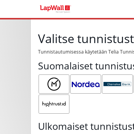
Valitse tunnistus
Tunnistautumisessa käytetään Telia Tunnis
Suomalaiset tunnistu
Mobiilivarmenne
Nordea
Danske
Bank
Hightrust.id
Ulkomaiset tunnistus