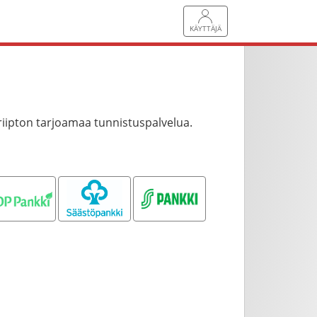
KÄYTTÄJÄ
riipton tarjoamaa tunnistuspalvelua.
OP pankki
Säästöpankki
S-pankki