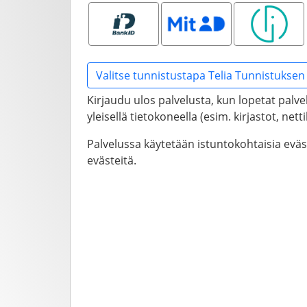
Bank ID
MitID
Smart ID
Valitse tunnistustapa Telia Tunnistuksen 
Kirjaudu ulos palvelusta, kun lopetat palve
yleisellä tietokoneella (esim. kirjastot, net
Palvelussa käytetään istuntokohtaisia evä
evästeitä.