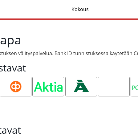
Kokous
tapa
tuksen välityspalvelua. Bank ID tunnistuksessa käytetään C
stavat
OP
Aktia
Ålandsbanken
Oma
P
Säästöpankki
tavat