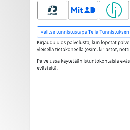
Bank ID
MitID
Smart ID
Valitse tunnistustapa Telia Tunnistuksen 
Kirjaudu ulos palvelusta, kun lopetat palve
yleisellä tietokoneella (esim. kirjastot, net
Palvelussa käytetään istuntokohtaisia evä
evästeitä.