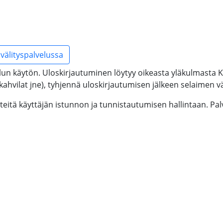
välityspalvelussa
lun käytön. Uloskirjautuminen löytyy oikeasta yläkulmasta Kä
tikahvilat jne), tyhjennä uloskirjautumisen jälkeen selaimen väl
steitä käyttäjän istunnon ja tunnistautumisen hallintaan. P