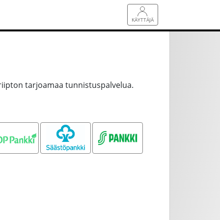
KÄYTTÄJÄ
riipton tarjoamaa tunnistuspalvelua.
OP pankki
Säästöpankki
S-pankki