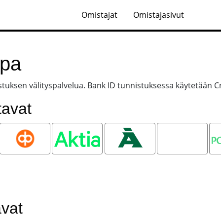
Omistajat
Omistajasivut
apa
tuksen välityspalvelua. Bank ID tunnistuksessa käytetään C
tavat
OP
Aktia
Ålandsbanken
Oma
P
Säästöpankki
avat