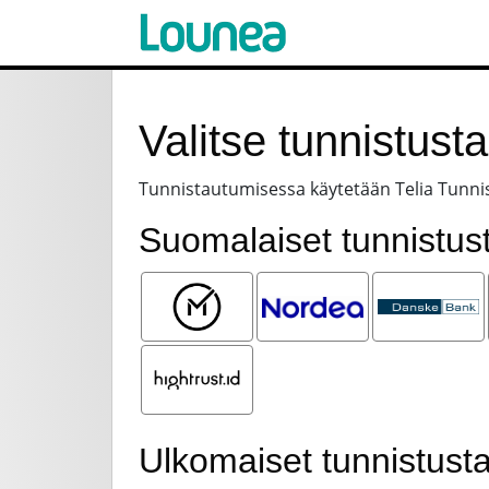
Valitse tunnistust
Tunnistautumisessa käytetään Telia Tunnis
Suomalaiset tunnistus
Mobiilivarmenne
Nordea
Danske
Bank
Hightrust.id
Ulkomaiset tunnistust