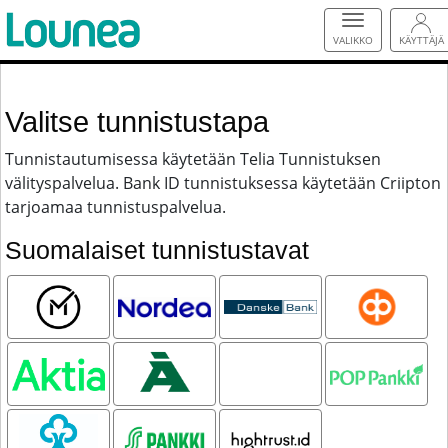
VALIKKO
KÄYTTÄJÄ
Valitse tunnistustapa
Tunnistautumisessa käytetään Telia Tunnistuksen
välityspalvelua. Bank ID tunnistuksessa käytetään Criipton
tarjoamaa tunnistuspalvelua.
Suomalaiset tunnistustavat
Mobiilivarmenne
Nordea
Danske
OP
Bank
Aktia
Ålandsbanken
Oma
POP pankki
Säästöpankki
Säästöpankki
S-pankki
Hightrust.id