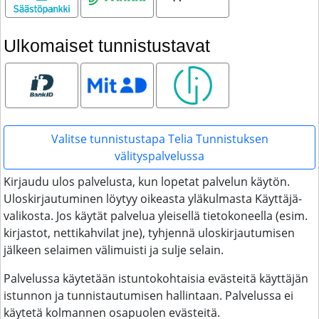
Ulkomaiset tunnistustavat
Bank ID
MitID
Smart ID
Valitse tunnistustapa Telia Tunnistuksen
välityspalvelussa
Kirjaudu ulos palvelusta, kun lopetat palvelun käytön.
Uloskirjautuminen löytyy oikeasta yläkulmasta Käyttäjä-
valikosta. Jos käytät palvelua yleisellä tietokoneella (esim.
kirjastot, nettikahvilat jne), tyhjennä uloskirjautumisen
jälkeen selaimen välimuisti ja sulje selain.
Palvelussa käytetään istuntokohtaisia evästeitä käyttäjän
istunnon ja tunnistautumisen hallintaan. Palvelussa ei
käytetä kolmannen osapuolen evästeitä.