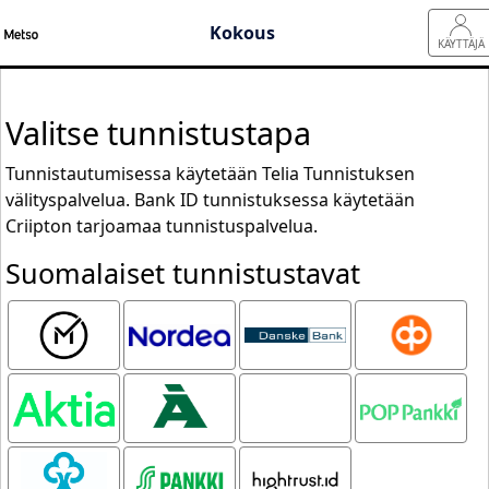
Kokous
KÄYTTÄJÄ
Valitse tunnistustapa
Tunnistautumisessa käytetään Telia Tunnistuksen
välityspalvelua. Bank ID tunnistuksessa käytetään
Criipton tarjoamaa tunnistuspalvelua.
Suomalaiset tunnistustavat
Mobiilivarmenne
Nordea
Danske
OP
Bank
Aktia
Ålandsbanken
Oma
POP pankki
Säästöpankki
Säästöpankki
S-pankki
Hightrust.id