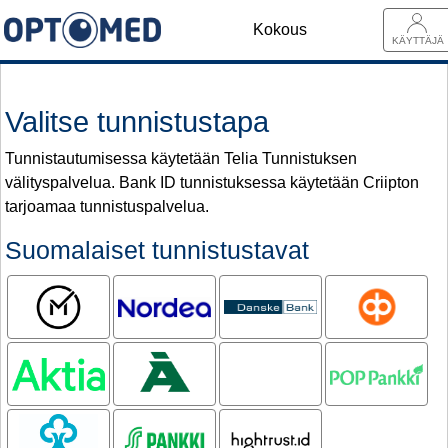
Kokous
KÄYTTÄJÄ
Valitse tunnistustapa
Tunnistautumisessa käytetään Telia Tunnistuksen
välityspalvelua. Bank ID tunnistuksessa käytetään Criipton
tarjoamaa tunnistuspalvelua.
Suomalaiset tunnistustavat
Mobiilivarmenne
Nordea
Danske
OP
Bank
Aktia
Ålandsbanken
Oma
POP pankki
Säästöpankki
Säästöpankki
S-pankki
Hightrust.id