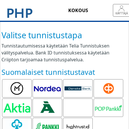
KOKOUS
KÄYTTÄJÄ
Valitse tunnistustapa
Tunnistautumisessa käytetään Telia Tunnistuksen
välityspalvelua. Bank ID tunnistuksessa käytetään
Criipton tarjoamaa tunnistuspalvelua.
Suomalaiset tunnistustavat
Mobiilivarmenne
Nordea
Danske
OP
Bank
Aktia
Ålandsbanken
Oma
POP pankki
Säästöpankki
Säästöpankki
S-pankki
Hightrust.id