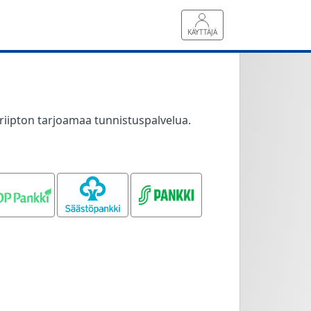
KÄYTTÄJÄ
riipton tarjoamaa tunnistuspalvelua.
OP pankki
Säästöpankki
S-pankki