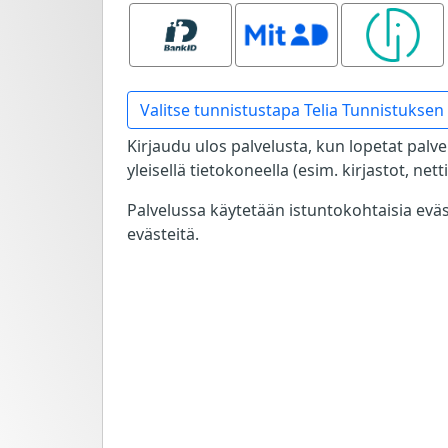
Bank ID
MitID
Smart ID
Valitse tunnistustapa Telia Tunnistuksen 
Kirjaudu ulos palvelusta, kun lopetat palve
yleisellä tietokoneella (esim. kirjastot, net
Palvelussa käytetään istuntokohtaisia evä
evästeitä.