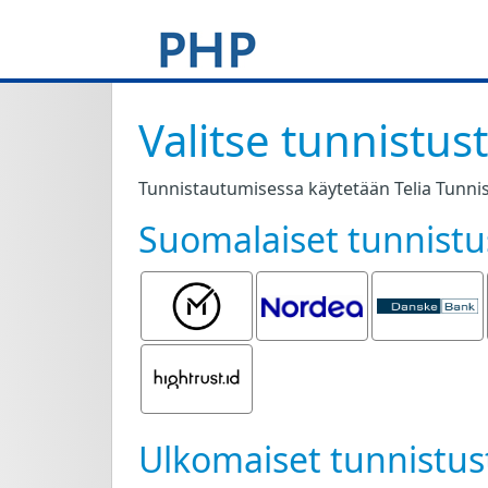
Valitse tunnistus
Tunnistautumisessa käytetään Telia Tunnis
Suomalaiset tunnistu
Mobiilivarmenne
Nordea
Danske
Bank
Hightrust.id
Ulkomaiset tunnistus