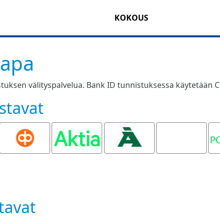
KOKOUS
tapa
tuksen välityspalvelua. Bank ID tunnistuksessa käytetään C
stavat
OP
Aktia
Ålandsbanken
Oma
P
Säästöpankki
tavat