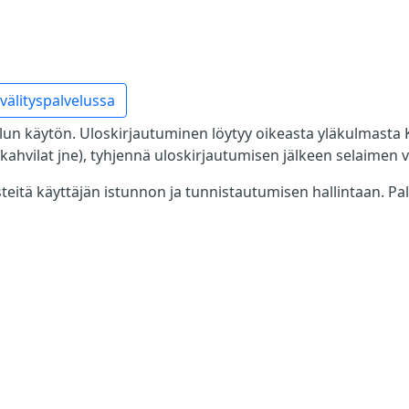
välityspalvelussa
lun käytön. Uloskirjautuminen löytyy oikeasta yläkulmasta Kä
tikahvilat jne), tyhjennä uloskirjautumisen jälkeen selaimen vä
steitä käyttäjän istunnon ja tunnistautumisen hallintaan. P