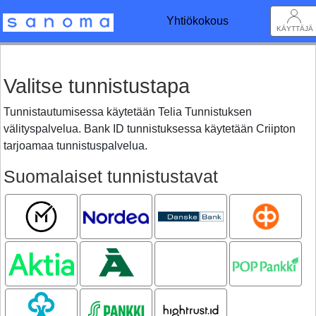
Yhtiökokous
KÄYTTÄJÄ
Valitse tunnistustapa
Tunnistautumisessa käytetään Telia Tunnistuksen
välityspalvelua. Bank ID tunnistuksessa käytetään Criipton
tarjoamaa tunnistuspalvelua.
Suomalaiset tunnistustavat
Mobiilivarmenne
Nordea
Danske
OP
Bank
Aktia
Ålandsbanken
Oma
POP pankki
Säästöpankki
Säästöpankki
S-pankki
Hightrust.id