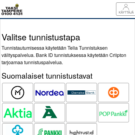
KÄYTTÄJÄ
Valitse tunnistustapa
Tunnistautumisessa käytetään Telia Tunnistuksen
välityspalvelua. Bank ID tunnistuksessa käytetään Criipton
tarjoamaa tunnistuspalvelua.
Suomalaiset tunnistustavat
Mobiilivarmenne
Nordea
Danske
OP
Bank
Aktia
Ålandsbanken
Oma
POP pankki
Säästöpankki
Säästöpankki
S-pankki
Hightrust.id