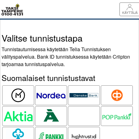
KÄYTTÄJÄ
Valitse tunnistustapa
Tunnistautumisessa käytetään Telia Tunnistuksen
välityspalvelua. Bank ID tunnistuksessa käytetään Criipton
tarjoamaa tunnistuspalvelua.
Suomalaiset tunnistustavat
Mobiilivarmenne
Nordea
Danske
OP
Bank
Aktia
Ålandsbanken
Oma
POP pankki
Säästöpankki
Säästöpankki
S-pankki
Hightrust.id