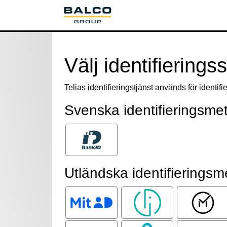
Välj identifieringss
Telias identifieringstjänst används för identi
Svenska identifieringsme
Bank ID
Utländska identifieringsm
MitID
Smart ID
Mobiilivarm