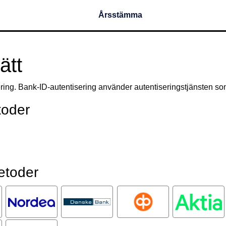
Årsstämma
ätt
fiering. Bank-ID-autentisering använder autentiseringstjänsten so
toder
etoder
enne
Nordea
Danske
OP
Aktia
Bank