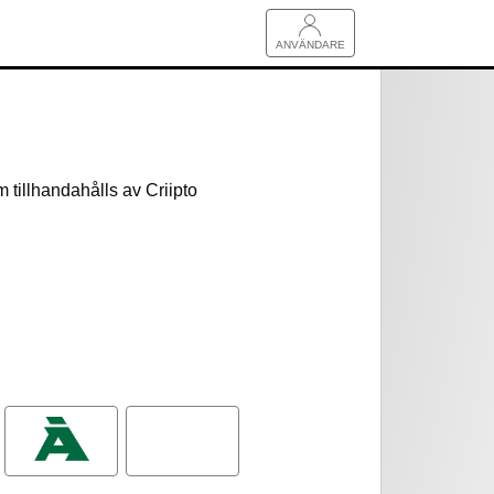
ANVÄNDARE
m tillhandahålls av Criipto
Ålandsbanken
Oma
Säästöpankki