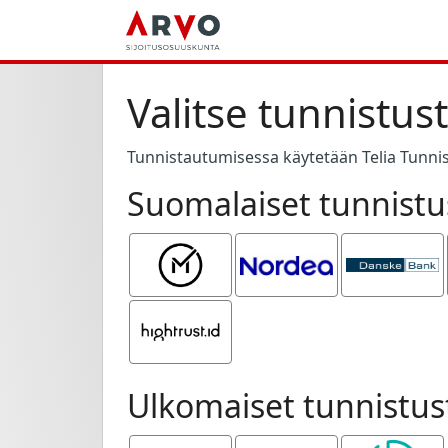
Valitse tunnistus
Tunnistautumisessa käytetään Telia Tunnis
Suomalaiset tunnistu
Mobiilivarmenne
Nordea
Danske
Bank
Hightrust.id
Ulkomaiset tunnistus