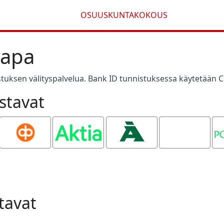
OSUUSKUNTAKOKOUS
tapa
tuksen välityspalvelua. Bank ID tunnistuksessa käytetään C
stavat
OP
Aktia
Ålandsbanken
Oma
P
Säästöpankki
tavat