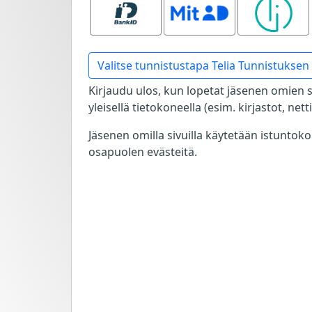
Bank ID
MitID
Smart ID
Valitse tunnistustapa Telia Tunnistuksen 
Kirjaudu ulos, kun lopetat jäsenen omien s
yleisellä tietokoneella (esim. kirjastot, net
Jäsenen omilla sivuilla käytetään istuntok
osapuolen evästeitä.