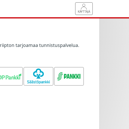
KÄYTTÄJÄ
riipton tarjoamaa tunnistuspalvelua.
OP pankki
Säästöpankki
S-pankki