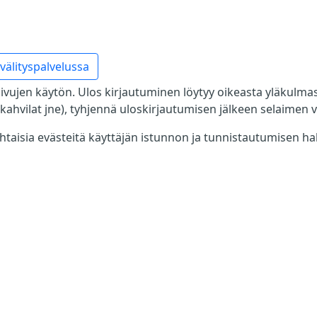
välityspalvelussa
ivujen käytön. Ulos kirjautuminen löytyy oikeasta yläkulmasta
tikahvilat jne), tyhjennä uloskirjautumisen jälkeen selaimen vä
ohtaisia evästeitä käyttäjän istunnon ja tunnistautumisen ha