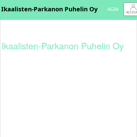
AGM
ACCOU
Ikaalisten-Parkanon Puhelin Oy