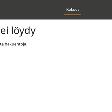
Kokous
ei löydy
uta hakuehtoja.