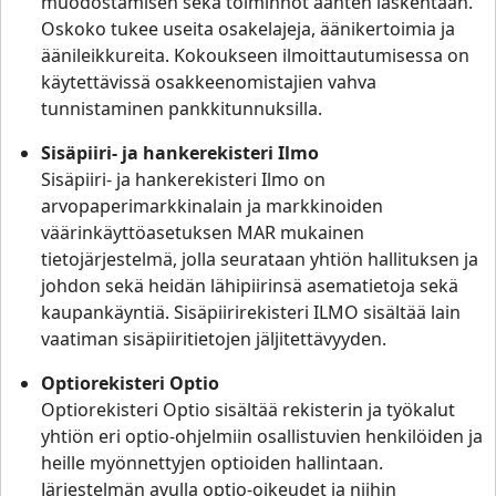
muodostamisen sekä toiminnot äänten laskentaan.
Oskoko tukee useita osakelajeja, äänikertoimia ja
äänileikkureita. Kokoukseen ilmoittautumisessa on
käytettävissä osakkeenomistajien vahva
tunnistaminen pankkitunnuksilla.
Sisäpiiri- ja hankerekisteri Ilmo
Sisäpiiri- ja hankerekisteri Ilmo on
arvopaperimarkkinalain ja markkinoiden
väärinkäyttöasetuksen MAR mukainen
tietojärjestelmä, jolla seurataan yhtiön hallituksen ja
johdon sekä heidän lähipiirinsä asematietoja sekä
kaupankäyntiä. Sisäpiirirekisteri ILMO sisältää lain
vaatiman sisäpiiritietojen jäljitettävyyden.
Optiorekisteri Optio
Optiorekisteri Optio sisältää rekisterin ja työkalut
yhtiön eri optio-ohjelmiin osallistuvien henkilöiden ja
heille myönnettyjen optioiden hallintaan.
Järjestelmän avulla optio-oikeudet ja niihin