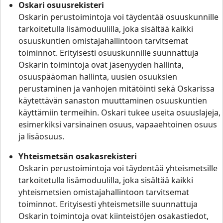
Oskari osuusrekisteri
Oskarin perustoimintoja voi täydentää osuuskunnille
tarkoitetulla lisämoduulilla, joka sisältää kaikki
osuuskuntien omistajahallintoon tarvitsemat
toiminnot. Erityisesti osuuskunnille suunnattuja
Oskarin toimintoja ovat jäsenyyden hallinta,
osuuspääoman hallinta, uusien osuuksien
perustaminen ja vanhojen mitätöinti sekä Oskarissa
käytettävän sanaston muuttaminen osuuskuntien
käyttämiin termeihin. Oskari tukee useita osuuslajeja,
esimerkiksi varsinainen osuus, vapaaehtoinen osuus
ja lisäosuus.
Yhteismetsän osakasrekisteri
Oskarin perustoimintoja voi täydentää yhteismetsille
tarkoitetulla lisämoduulilla, joka sisältää kaikki
yhteismetsien omistajahallintoon tarvitsemat
toiminnot. Erityisesti yhteismetsille suunnattuja
Oskarin toimintoja ovat kiinteistöjen osakastiedot,