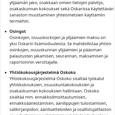
ylijäämän jako, osakkaan omien tietojen päivitys,
osakaskunnan kokoukset sekä Oskarissa käytettävän
sanaston muuttaminen yhteismetsien käyttämiin
termeihin.
Osingot
Osinkojen, osuuskorkojen ja ylijäämien maksu on
yksi Oskarin lisämoduuleista. Se mahdollistaa yhtiön
osinkojen, osuuskunnan ylijäämien ja pääoman
palautusten jakamisen, seurannan, maksamisen ja
raportoinnin verottajalle.
Yhtiökokousjärjestelmä Oskoko
Yhtiökokousjärjestelmä Oskoko sisältää työkalut
yhtiökokouksien, osuuskuntakokouksien ja
osakaskunnan kokouksien hallintaan. Oskoko
sisältää mm. ennakkoilmoittautumisen,
ennakkoäänestämisen, äänilippujen tulostamisen,
salikirjanpidon, ääniluetteloiden ja osallistujatilaston