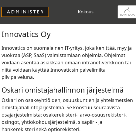
Kokous
KÄYTTÄJÄ
Innovatics Oy
Innovatics on suomalainen IT-yritys, joka kehittää, myy ja
vuokraa (ASP, SaaS) valmistamiaan ohjelmia. Ohjelmat
voidaan asentaa asiakkaan omaan intranet-verkkoon tai
niitä voidaan käyttää Innovaticsin palvelimilta
pilvipalveluna.
Oskari omistajahallinnon järjestelmä
Oskari on osakeyhtiöiden, osuuskuntien ja yhteismetsien
omistajahallintojärjestelmä. Se koostuu seuraavista
osajärjestelmistä: osakerekisteri-, arvo-osuusrekisteri-,
osingot, yhtiökokousjärjestelmä, sisäpiiri- ja
hankerekisteri sekä optiorekisteri.