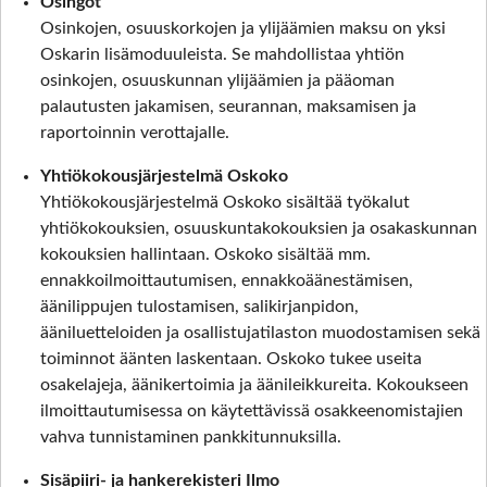
Osingot
Osinkojen, osuuskorkojen ja ylijäämien maksu on yksi
Oskarin lisämoduuleista. Se mahdollistaa yhtiön
osinkojen, osuuskunnan ylijäämien ja pääoman
palautusten jakamisen, seurannan, maksamisen ja
raportoinnin verottajalle.
Yhtiökokousjärjestelmä Oskoko
Yhtiökokousjärjestelmä Oskoko sisältää työkalut
yhtiökokouksien, osuuskuntakokouksien ja osakaskunnan
kokouksien hallintaan. Oskoko sisältää mm.
ennakkoilmoittautumisen, ennakkoäänestämisen,
äänilippujen tulostamisen, salikirjanpidon,
ääniluetteloiden ja osallistujatilaston muodostamisen sekä
toiminnot äänten laskentaan. Oskoko tukee useita
osakelajeja, äänikertoimia ja äänileikkureita. Kokoukseen
ilmoittautumisessa on käytettävissä osakkeenomistajien
vahva tunnistaminen pankkitunnuksilla.
Sisäpiiri- ja hankerekisteri Ilmo