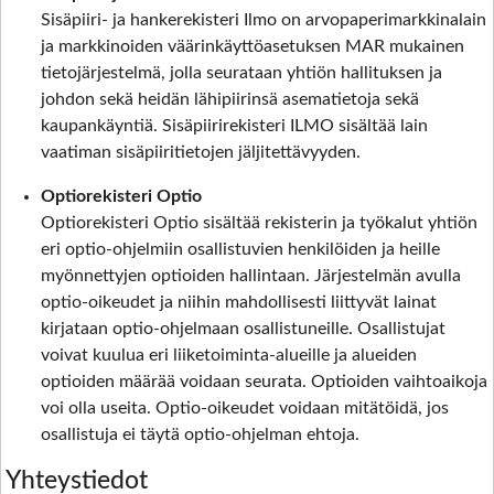
Sisäpiiri- ja hankerekisteri Ilmo on arvopaperimarkkinalain
ja markkinoiden väärinkäyttöasetuksen MAR mukainen
tietojärjestelmä, jolla seurataan yhtiön hallituksen ja
johdon sekä heidän lähipiirinsä asematietoja sekä
kaupankäyntiä. Sisäpiirirekisteri ILMO sisältää lain
vaatiman sisäpiiritietojen jäljitettävyyden.
Optiorekisteri Optio
Optiorekisteri Optio sisältää rekisterin ja työkalut yhtiön
eri optio-ohjelmiin osallistuvien henkilöiden ja heille
myönnettyjen optioiden hallintaan. Järjestelmän avulla
optio-oikeudet ja niihin mahdollisesti liittyvät lainat
kirjataan optio-ohjelmaan osallistuneille. Osallistujat
voivat kuulua eri liiketoiminta-alueille ja alueiden
optioiden määrää voidaan seurata. Optioiden vaihtoaikoja
voi olla useita. Optio-oikeudet voidaan mitätöidä, jos
osallistuja ei täytä optio-ohjelman ehtoja.
Yhteystiedot