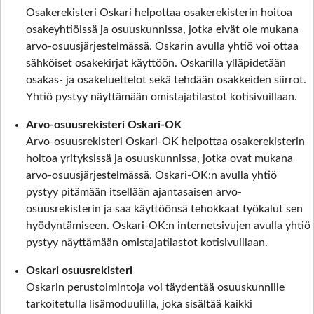
Osakerekisteri Oskari helpottaa osakerekisterin hoitoa
osakeyhtiöissä ja osuuskunnissa, jotka eivät ole mukana
arvo-osuusjärjestelmässä. Oskarin avulla yhtiö voi ottaa
sähköiset osakekirjat käyttöön. Oskarilla ylläpidetään
osakas- ja osakeluettelot sekä tehdään osakkeiden siirrot.
Yhtiö pystyy näyttämään omistajatilastot kotisivuillaan.
Arvo-osuusrekisteri Oskari-OK
Arvo-osuusrekisteri Oskari-OK helpottaa osakerekisterin
hoitoa yrityksissä ja osuuskunnissa, jotka ovat mukana
arvo-osuusjärjestelmässä. Oskari-OK:n avulla yhtiö
pystyy pitämään itsellään ajantasaisen arvo-
osuusrekisterin ja saa käyttöönsä tehokkaat työkalut sen
hyödyntämiseen. Oskari-OK:n internetsivujen avulla yhtiö
pystyy näyttämään omistajatilastot kotisivuillaan.
Oskari osuusrekisteri
Oskarin perustoimintoja voi täydentää osuuskunnille
tarkoitetulla lisämoduulilla, joka sisältää kaikki