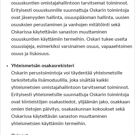
osuuskuntien omistajahallintoon tarvitsemat toiminnot.
Erityisesti osuuskunnille suunnattuja Oskarin toimintoja
ovat jäsenyyden hallinta, osuuspääoman hallinta, uusien
osuuksien perustaminen ja vanhojen mitätöinti sekä
Oskarissa käytettävän sanaston muuttaminen
osuuskuntien käyttämiin termeihin. Oskari tukee useita
osuuslajeja, esimerkiksi varsinainen osuus, vapaaehtoinen
osuus ja lisäosuus.
Yhteismetsän osakasrekisteri
Oskarin perustoimintoja voi täydentää yhteismetsille
tarkoitetulla lisämoduulilla, joka sisältää kaikki
yhteismetsien omistajahallintoon tarvitsemat toiminnot.
Erityisesti yhteismetsille suunnattuja Oskarin toimintoja
ovat kiinteistöjen osakastiedot, ylijäämän jako, osakkaan
omien tietojen päivitys, osakaskunnan kokoukset sekä
Oskarissa käytettävän sanaston muuttaminen
yhteismetsien käyttämiin termeihin.