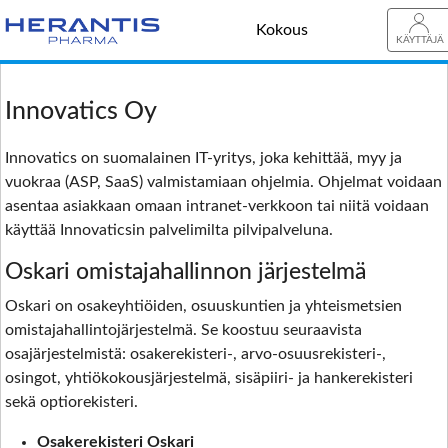
Kokous
KÄYTTÄJÄ
Innovatics Oy
Innovatics on suomalainen IT-yritys, joka kehittää, myy ja
vuokraa (ASP, SaaS) valmistamiaan ohjelmia. Ohjelmat voidaan
asentaa asiakkaan omaan intranet-verkkoon tai niitä voidaan
käyttää Innovaticsin palvelimilta pilvipalveluna.
Oskari omistajahallinnon järjestelmä
Oskari on osakeyhtiöiden, osuuskuntien ja yhteismetsien
omistajahallintojärjestelmä. Se koostuu seuraavista
osajärjestelmistä: osakerekisteri-, arvo-osuusrekisteri-,
osingot, yhtiökokousjärjestelmä, sisäpiiri- ja hankerekisteri
sekä optiorekisteri.
Osakerekisteri Oskari