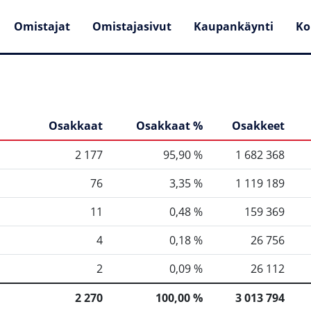
Omistajat
Omistajasivut
Kaupankäynti
Ko
Osakkaat
Osakkaat %
Osakkeet
2 177
95,90 %
1 682 368
76
3,35 %
1 119 189
11
0,48 %
159 369
4
0,18 %
26 756
2
0,09 %
26 112
2 270
100,00 %
3 013 794