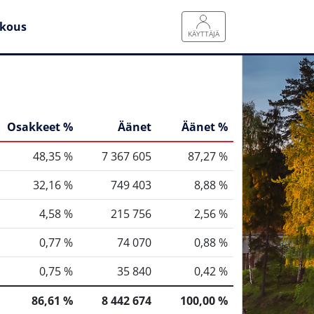
kous
KÄYTTÄJÄ
Osakkeet %
Äänet
Äänet %
48,35 %
7 367 605
87,27 %
32,16 %
749 403
8,88 %
4,58 %
215 756
2,56 %
0,77 %
74 070
0,88 %
0,75 %
35 840
0,42 %
86,61 %
8 442 674
100,00 %