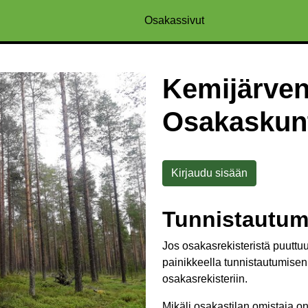
Osakassivut
Kemijärven
Osakaskun
Kirjaudu sisään
Tunnistautu
Jos osakasrekisteristä puuttuu
painikkeella tunnistautumisen
osakasrekisteriin.
Mikäli osakastilan omistaja on