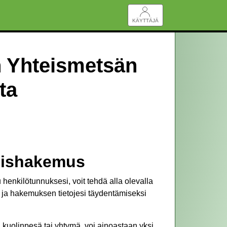
KÄYTTÄJÄ
 Yhteismetsän
ta
mishakemus
 henkilötunnuksesi, voit tehdä alla olevalla
 ja hakemuksen tietojesi täydentämiseksi
 kuolinpesä tai yhtymä, voi ainoastaan yksi