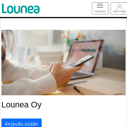
VALIKKO
KÄYTTÄJÄ
Lounea Oy
Kirjaudu sisään