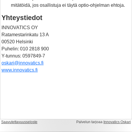
mitätöidä, jos osallistuja ei täytä optio-ohjelman ehtoja.
Yhteystiedot
INNOVATICS OY
Ratamestarinkatu 13 A
00520 Helsinki
Puhelin: 010 2818 900
Y-tunnus: 0597849-7
oskari@innovatics.fi
www.innovatics.fi
Saavutettavuusseloste
Palvelun tarjoaa
Innovatics Oskari