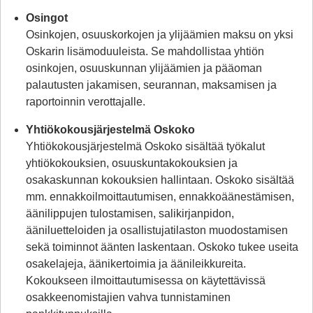
Osingot
Osinkojen, osuuskorkojen ja ylijäämien maksu on yksi
Oskarin lisämoduuleista. Se mahdollistaa yhtiön
osinkojen, osuuskunnan ylijäämien ja pääoman
palautusten jakamisen, seurannan, maksamisen ja
raportoinnin verottajalle.
Yhtiökokousjärjestelmä Oskoko
Yhtiökokousjärjestelmä Oskoko sisältää työkalut
yhtiökokouksien, osuuskuntakokouksien ja
osakaskunnan kokouksien hallintaan. Oskoko sisältää
mm. ennakkoilmoittautumisen, ennakkoäänestämisen,
äänilippujen tulostamisen, salikirjanpidon,
ääniluetteloiden ja osallistujatilaston muodostamisen
sekä toiminnot äänten laskentaan. Oskoko tukee useita
osakelajeja, äänikertoimia ja äänileikkureita.
Kokoukseen ilmoittautumisessa on käytettävissä
osakkeenomistajien vahva tunnistaminen