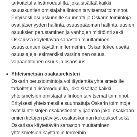
tarkoitetulla lisämoduulilla, joka sisältää kaikki
osuuskuntien omistajahallintoon tarvitsemat toiminnot.
Erityisesti osuuskunnille suunnattuja Oskarin toimintoja
ovat jäsenyyden hallinta, osuuspääoman hallinta, uusien
osuuksien perustaminen ja vanhojen mitätöinti sekä
Oskarissa käytettävän sanaston muuttaminen
osuuskuntien käyttämiin termeihin. Oskari tukee useita
osuuslajeja, esimerkiksi varsinainen osuus,
vapaaehtoinen osuus ja lisäosuus.
Yhteismetsän osakasrekisteri
Oskarin perustoimintoja voi täydentää yhteismetsille
tarkoitetulla lisämoduulilla, joka sisältää kaikki
yhteismetsien omistajahallintoon tarvitsemat toiminnot.
Erityisesti yhteismetsille suunnattuja Oskarin toimintoja
ovat kiinteistöjen osakastiedot, ylijäämän jako, osakkaan
omien tietojen päivitys, osakaskunnan kokoukset sekä
Oskarissa käytettävän sanaston muuttaminen
yhteismetsien käyttämiin termeihin.