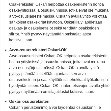
Osakerekisteri Oskari helpottaa osakerekisterin hoitoa
osakeyhtiöissä ja osuuskunnissa, jotka eivät ole mukana
arvo-osuusjärjestelmässä. Oskarin avulla yhtiö voi ottaa
sähköiset osakekirjat käyttöön. Oskarilla ylläpidetään
osakas- ja osakeluettelot sekä tehdään osakkeiden
siirrot. Yhtiö pystyy näyttämään omistajatilastot
kotisivuillaan.
Arvo-osuusrekisteri Oskari-OK
Arvo-osuusrekisteri Oskari-OK helpottaa osakerekisterin
hoitoa yrityksissä ja osuuskunnissa, jotka ovat mukana
arvo-osuusjärjestelmässä. Oskari-OK:n avulla yhtiö
pystyy pitämään itsellään ajantasaisen arvo-
osuusrekisterin ja saa käyttöönsä tehokkaat työkalut sen
hyödyntämiseen. Oskari-OK:n internetsivujen avulla yhtiö
pystyy näyttämään omistajatilastot kotisivuillaan.
Oskari osuusrekisteri
Oskarin perustoimintoja voi täydentää osuuskunnille