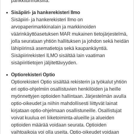
pankkitunnuksilla.
Sisäpiiri- ja hankerekisteri Ilmo
Sisäpiiri- ja hankerekisteri Ilmo on
arvopaperimarkkinalain ja markkinoiden
väärinkäyttöasetuksen MAR mukainen tietojärjestelmä,
jolla seurataan yhtiön hallituksen ja johdon sekä heidän
lähipiirinsä asematietoja sekä kaupankäyntiä.
Sisäpiirirekisteri ILMO sisältää lain vaatiman
sisäpiiritietojen jäljitettävyyden.
Optiorekisteri Optio
Optiorekisteri Optio sisältää rekisterin ja työkalut yhtiön
eri optio-ohjelmiin osallistuvien henkilöiden ja heille
myönnettyjen optioiden hallintaan. Järjestelmän avulla
optio-oikeudet ja niihin mahdollisesti liittyvät lainat
kirjataan optio-ohjelmaan osallistuneille. Osallistujat
voivat kuulua eri liiketoiminta-alueille ja alueiden
optioiden määrää voidaan seurata. Optioiden
vaihtoaikoja voi olla useita. Optio-oikeudet voidaan