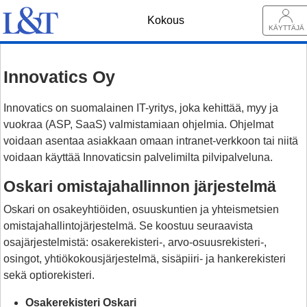
Kokous
KÄYTTÄJÄ
Innovatics Oy
Innovatics on suomalainen IT-yritys, joka kehittää, myy ja
vuokraa (ASP, SaaS) valmistamiaan ohjelmia. Ohjelmat
voidaan asentaa asiakkaan omaan intranet-verkkoon tai niitä
voidaan käyttää Innovaticsin palvelimilta pilvipalveluna.
Oskari omistajahallinnon järjestelmä
Oskari on osakeyhtiöiden, osuuskuntien ja yhteismetsien
omistajahallintojärjestelmä. Se koostuu seuraavista
osajärjestelmistä: osakerekisteri-, arvo-osuusrekisteri-,
osingot, yhtiökokousjärjestelmä, sisäpiiri- ja hankerekisteri
sekä optiorekisteri.
Osakerekisteri Oskari