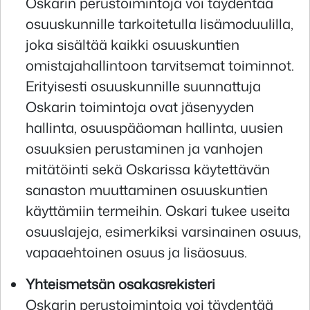
Oskarin perustoimintoja voi täydentää
osuuskunnille tarkoitetulla lisämoduulilla,
joka sisältää kaikki osuuskuntien
omistajahallintoon tarvitsemat toiminnot.
Erityisesti osuuskunnille suunnattuja
Oskarin toimintoja ovat jäsenyyden
hallinta, osuuspääoman hallinta, uusien
osuuksien perustaminen ja vanhojen
mitätöinti sekä Oskarissa käytettävän
sanaston muuttaminen osuuskuntien
käyttämiin termeihin. Oskari tukee useita
osuuslajeja, esimerkiksi varsinainen osuus,
vapaaehtoinen osuus ja lisäosuus.
Yhteismetsän osakasrekisteri
Oskarin perustoimintoja voi täydentää