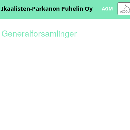
AGM
ACCOU
Generalforsamlinger