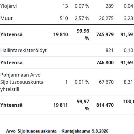
Ylöjärvi
13
0,07 %
289
0,04
Muut
510
2,57 %
26 275
3,23
99,96
Yhteensä
19 810
745 979
91,59
%
Hallintarekisteröidyt
821
0,10
Yhteensä
746 800
91,69
Pohjanmaan Arvo
Sijoitusosuuskunta
1
0,01 %
67 670
8,31
yhteistili
99,97
100,
Yhteensä
19 811
814 470
%