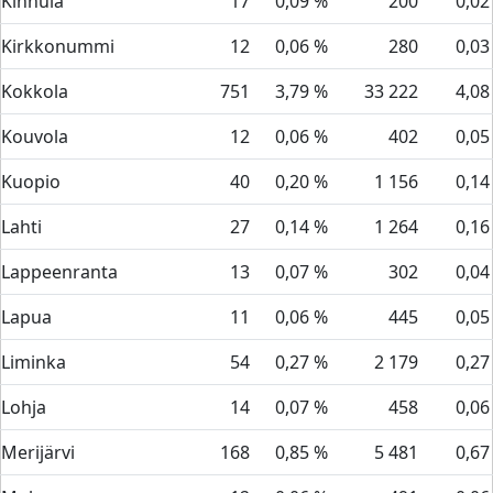
Kinnula
17
0,09 %
200
0,02
Kirkkonummi
12
0,06 %
280
0,03
Kokkola
751
3,79 %
33 222
4,08
Kouvola
12
0,06 %
402
0,05
Kuopio
40
0,20 %
1 156
0,14
Lahti
27
0,14 %
1 264
0,16
Lappeenranta
13
0,07 %
302
0,04
Lapua
11
0,06 %
445
0,05
Liminka
54
0,27 %
2 179
0,27
Lohja
14
0,07 %
458
0,06
Merijärvi
168
0,85 %
5 481
0,67