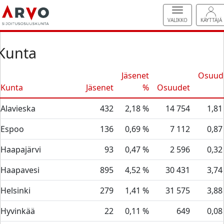
VALIKKO
KÄYTTÄJÄ
Kunta
Jäsenet
Osuud
Kunta
Jäsenet
%
Osuudet
Alavieska
432
2,18 %
14 754
1,81
Espoo
136
0,69 %
7 112
0,87
Haapajärvi
93
0,47 %
2 596
0,32
Haapavesi
895
4,52 %
30 431
3,74
Helsinki
279
1,41 %
31 575
3,88
Hyvinkää
22
0,11 %
649
0,08