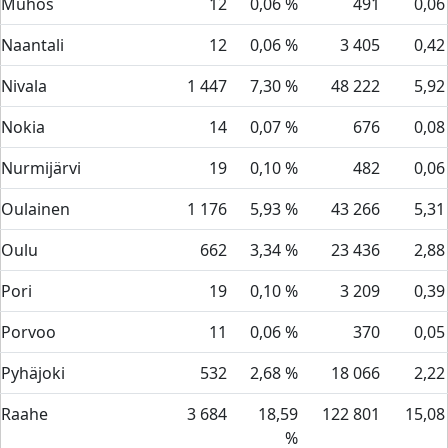
Muhos
12
0,06 %
491
0,06
Naantali
12
0,06 %
3 405
0,42
Nivala
1 447
7,30 %
48 222
5,92
Nokia
14
0,07 %
676
0,08
Nurmijärvi
19
0,10 %
482
0,06
Oulainen
1 176
5,93 %
43 266
5,31
Oulu
662
3,34 %
23 436
2,88
Pori
19
0,10 %
3 209
0,39
Porvoo
11
0,06 %
370
0,05
Pyhäjoki
532
2,68 %
18 066
2,22
Raahe
3 684
18,59
122 801
15,08
%