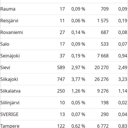
Rauma
17
0,09 %
709
0,09
Reisjärvi
11
0,06 %
1 575
0,19
Rovaniemi
27
0,14 %
687
0,08
Salo
17
0,09 %
533
0,07
Seinäjoki
37
0,19 %
7 668
0,94
Sievi
589
2,97 %
20 270
2,49
Siikajoki
747
3,77 %
26 276
3,23
Siikalatva
250
1,26 %
9 276
1,14
Siilinjärvi
10
0,05 %
198
0,02
SVERIGE
13
0,07 %
290
0,04
Tampere
122
0,62 %
6 772
0,83