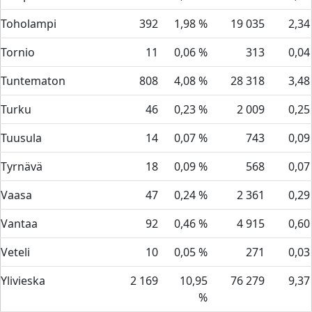
Toholampi
392
1,98 %
19 035
2,34
Tornio
11
0,06 %
313
0,04
Tuntematon
808
4,08 %
28 318
3,48
Turku
46
0,23 %
2 009
0,25
Tuusula
14
0,07 %
743
0,09
Tyrnävä
18
0,09 %
568
0,07
Vaasa
47
0,24 %
2 361
0,29
Vantaa
92
0,46 %
4 915
0,60
Veteli
10
0,05 %
271
0,03
Ylivieska
2 169
10,95
76 279
9,37
%