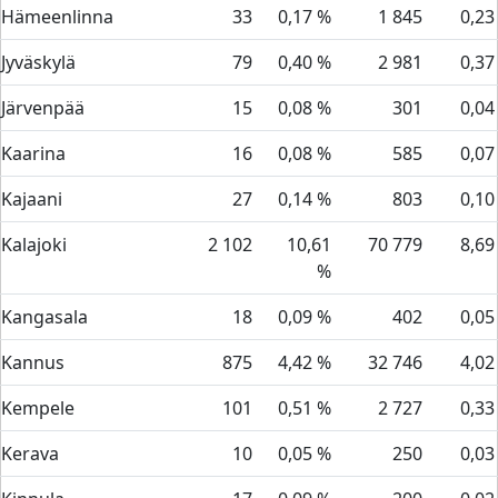
Hämeenlinna
33
0,17 %
1 845
0,23
Jyväskylä
79
0,40 %
2 981
0,37
Järvenpää
15
0,08 %
301
0,04
Kaarina
16
0,08 %
585
0,07
Kajaani
27
0,14 %
803
0,10
Kalajoki
2 102
10,61
70 779
8,69
%
Kangasala
18
0,09 %
402
0,05
Kannus
875
4,42 %
32 746
4,02
Kempele
101
0,51 %
2 727
0,33
Kerava
10
0,05 %
250
0,03