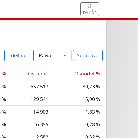
KÄYTTÄJÄ
Edellinen
Seuraava
t %
Osuudet
Osuudet %
6 %
657 517
80,73 %
9 %
129 541
15,90 %
8 %
14 903
1,83 %
2 %
6 355
0,78 %
3 %
2 582
0,32 %