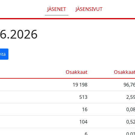
JÄSENET
JÄSENSIVUT
6.2026
vitä
Osakkaat
Osakkaa
19 198
96,7
513
2,5
16
0,0
104
0,5
6
0,0