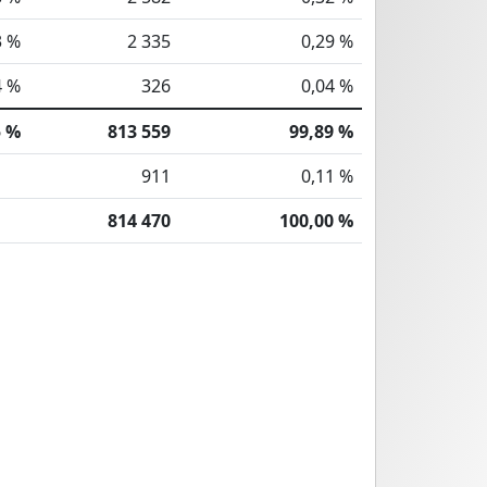
3 %
2 335
0,29 %
4 %
326
0,04 %
5 %
813 559
99,89 %
911
0,11 %
814 470
100,00 %