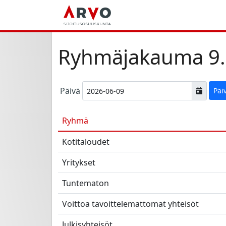
Ryhmäjakauma 9.
Päivä
Päi
Ryhmä
Kotitaloudet
Yritykset
Tuntematon
Voittoa tavoittelemattomat yhteisöt
Julkisyhteisöt