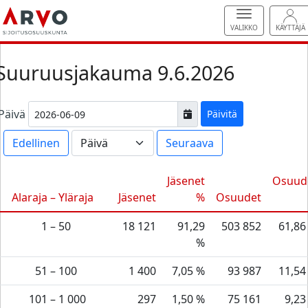
VALIKKO
KÄYTTÄJÄ
Suuruusjakauma 9.6.2026
Päivä
Päivitä
Edellinen
Seuraava
Jäsenet
Osuud
Alaraja
– Yläraja
Jäsenet
%
Osuudet
1
–
50
18 121
91,29
503 852
61,86
%
51
–
100
1 400
7,05 %
93 987
11,54
101
–
1 000
297
1,50 %
75 161
9,23