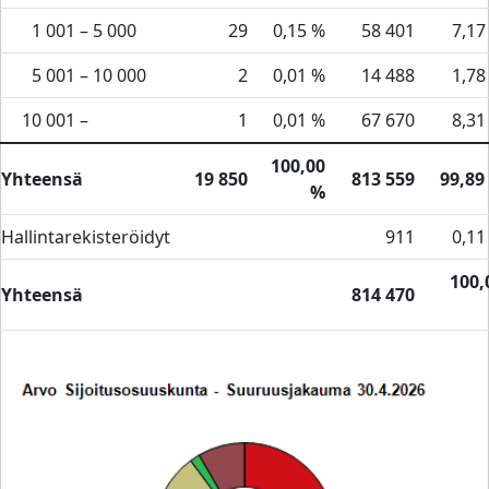
1 001
–
5 000
29
0,15 %
58 401
7,17
5 001
–
10 000
2
0,01 %
14 488
1,78
10 001
–
1
0,01 %
67 670
8,31
100,00
Yhteensä
19 850
813 559
99,89
%
Hallintarekisteröidyt
911
0,11
100,
Yhteensä
814 470